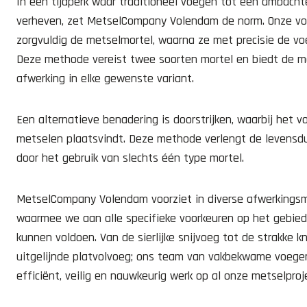
In een tijdperk waar traditioneel voegen tot een ambachtel
verheven, zet MetselCompany Volendam de norm. Onze vo
zorgvuldig de metselmortel, waarna ze met precisie de v
Deze methode vereist twee soorten mortel en biedt de mo
afwerking in elke gewenste variant.
Een alternatieve benadering is doorstrijken, waarbij het v
metselen plaatsvindt. Deze methode verlengt de levensd
door het gebruik van slechts één type mortel.
MetselCompany Volendam voorziet in diverse afwerkingsm
waarmee we aan alle specifieke voorkeuren op het gebie
kunnen voldoen. Van de sierlijke snijvoeg tot de strakke k
uitgelijnde platvolvoeg; ons team van vakbekwame voeger
efficiënt, veilig en nauwkeurig werk op al onze metselproj