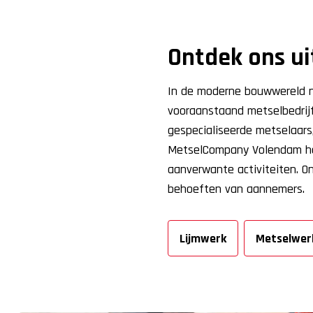
Ontdek ons u
In de moderne bouwwereld ne
vooraanstaand metselbedrijf
gespecialiseerde metselaars,
MetselCompany Volendam hee
aanverwante activiteiten. 
behoeften van aannemers.
Lijmwerk
Metselwer