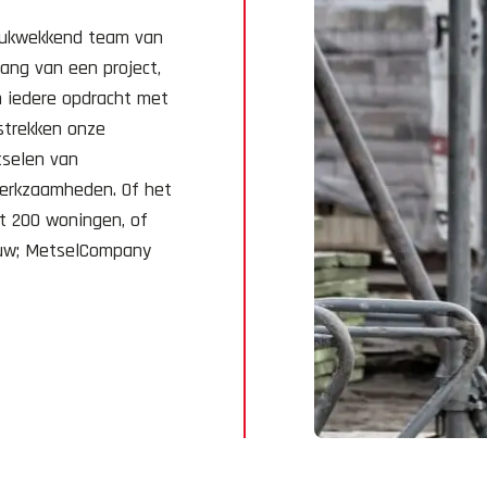
rukwekkend team van
ang van een project,
m iedere opdracht met
 strekken onze
tselen van
werkzaamheden. Of het
t 200 woningen, of
ouw; MetselCompany