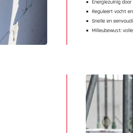
Energiezuinig doo
Reguleert vocht e
Snelle en eenvoudi
Milieubewust: voll