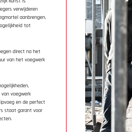
ijk kunst is
egers verwijderen
oegmortel aanbrengen.
gelijkheid tot
oegen direct na het
uur van het voegwerk
ogelijkheden,
d van voegwerk
nipvoeg en de perfect
s staat garant voor
ecten.