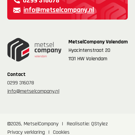
0299 316078
info@metselcompany.nl
MetselCompany Volendam
Hyacintenstraat 20
1131 HW Volendam
Contact
0299 316078
info@metselcompany.nl
©2026, MetselCompany
|
Realisatie:
QStylez
Privacy verklaring
|
Cookies