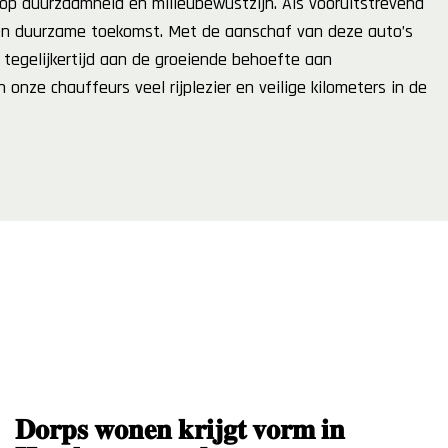
 op duurzaamheid en milieubewustzijn. Als vooruitstrevend
 een duurzame toekomst. Met de aanschaf van deze auto’s
tegelijkertijd aan de groeiende behoefte aan
onze chauffeurs veel rijplezier en veilige kilometers in de
𝐃𝐨𝐫𝐩𝐬 𝐰𝐨𝐧𝐞𝐧 𝐤𝐫𝐢𝐣𝐠𝐭 𝐯𝐨𝐫𝐦 𝐢𝐧