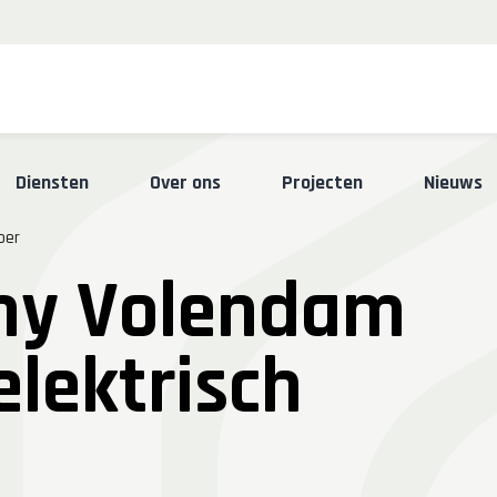
Skip
Diensten
Over ons
Projecten
Nieuws
to
content
oer
ny Volendam
elektrisch