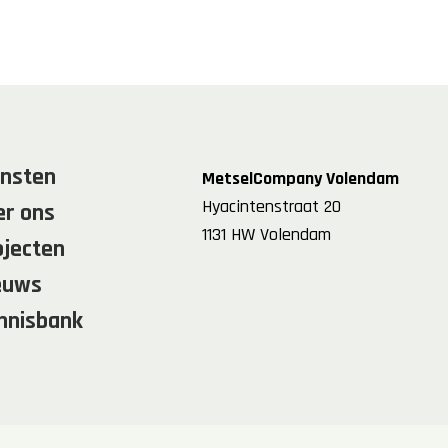
ensten
MetselCompany Volendam
Hyacintenstraat 20
er ons
1131 HW Volendam
ojecten
euws
nnisbank