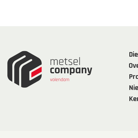
Di
Ov
Pr
Ni
Ke