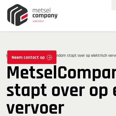
Home
MetselCompany Volendam stapt over op elektrisch verv
Neem contact op
MetselCompa
stapt over op 
vervoer