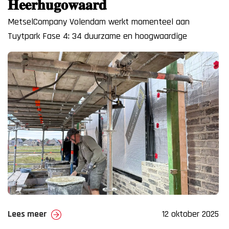
𝐇𝐞𝐞𝐫𝐡𝐮𝐠𝐨𝐰𝐚𝐚𝐫𝐝
MetselCompany Volendam werkt momenteel aan
Tuytpark Fase 4: 34 duurzame en hoogwaardige
woningen op een fraaie, landelijke locatie. Dit project
Lees meer
12 oktober 2025