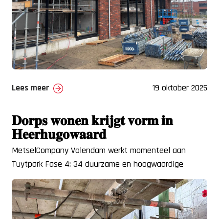
Lees meer
19 oktober 2025
𝐃𝐨𝐫𝐩𝐬 𝐰𝐨𝐧𝐞𝐧 𝐤𝐫𝐢𝐣𝐠𝐭 𝐯𝐨𝐫𝐦 𝐢𝐧
𝐇𝐞𝐞𝐫𝐡𝐮𝐠𝐨𝐰𝐚𝐚𝐫𝐝
MetselCompany Volendam werkt momenteel aan
Tuytpark Fase 4: 34 duurzame en hoogwaardige
woningen op een fraaie, landelijke locatie. Dit project