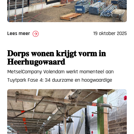
Lees meer
19 oktober 2025
𝐃𝐨𝐫𝐩𝐬 𝐰𝐨𝐧𝐞𝐧 𝐤𝐫𝐢𝐣𝐠𝐭 𝐯𝐨𝐫𝐦 𝐢𝐧
𝐇𝐞𝐞𝐫𝐡𝐮𝐠𝐨𝐰𝐚𝐚𝐫𝐝
MetselCompany Volendam werkt momenteel aan
Tuytpark Fase 4: 34 duurzame en hoogwaardige
woningen op een fraaie, landelijke locatie. Dit project