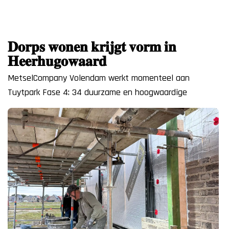
𝐃𝐨𝐫𝐩𝐬 𝐰𝐨𝐧𝐞𝐧 𝐤𝐫𝐢𝐣𝐠𝐭 𝐯𝐨𝐫𝐦 𝐢𝐧
𝐇𝐞𝐞𝐫𝐡𝐮𝐠𝐨𝐰𝐚𝐚𝐫𝐝
MetselCompany Volendam werkt momenteel aan
Tuytpark Fase 4: 34 duurzame en hoogwaardige
woningen op een fraaie, landelijke locatie. Dit project