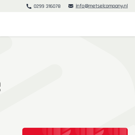
info@metselcompany.nl
0299 316078
e