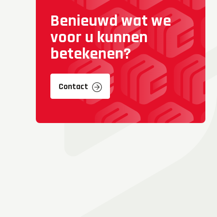
Benieuwd wat we
voor u kunnen
betekenen?
Contact