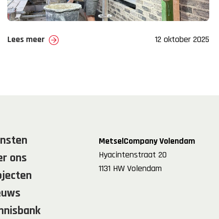
Lees meer
12 oktober 2025
ensten
MetselCompany Volendam
Hyacintenstraat 20
er ons
1131 HW Volendam
ojecten
euws
nnisbank