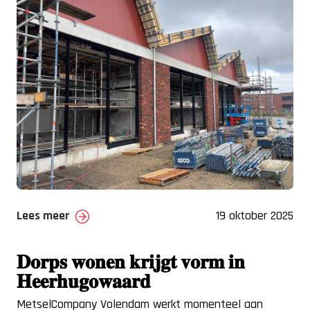
Lees meer
19 oktober 2025
𝐃𝐨𝐫𝐩𝐬 𝐰𝐨𝐧𝐞𝐧 𝐤𝐫𝐢𝐣𝐠𝐭 𝐯𝐨𝐫𝐦 𝐢𝐧
𝐇𝐞𝐞𝐫𝐡𝐮𝐠𝐨𝐰𝐚𝐚𝐫𝐝
MetselCompany Volendam werkt momenteel aan