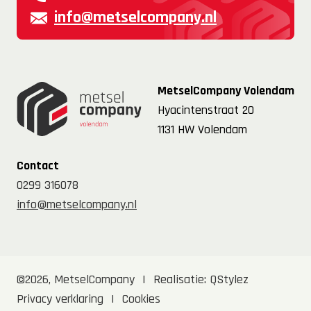
info@metselcompany.nl
MetselCompany Volendam
Hyacintenstraat 20
1131 HW Volendam
Contact
0299 316078
info@metselcompany.nl
©2026, MetselCompany
|
Realisatie:
QStylez
Privacy verklaring
|
Cookies