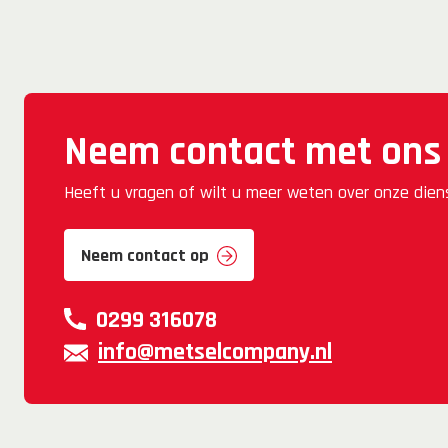
Neem contact met ons
Heeft u vragen of wilt u meer weten over onze die
Neem contact op
0299 316078
info@metselcompany.nl