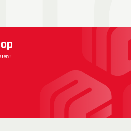
 op
nsten?