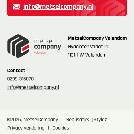
info@metselcompany.nl
MetselCompany Volendam
Hyacintenstraat 20
1131 HW Volendam
Contact
0299 316078
info@metselcompany.nl
©2026, MetselCompany
|
Realisatie:
QStylez
Privacy verklaring
|
Cookies