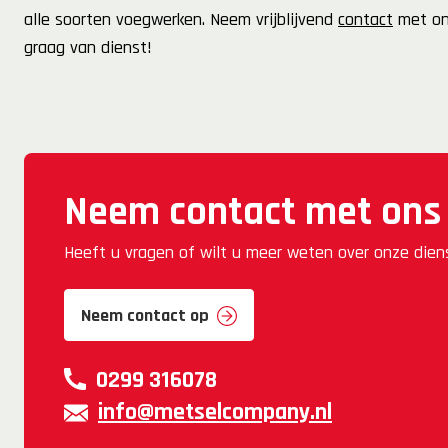
alle soorten voegwerken. Neem vrijblijvend
contact
met ons
graag van dienst!
Neem contact met ons
Heeft u vragen of wilt u meer weten over onze die
Neem contact op
0299 316078
info@metselcompany.nl