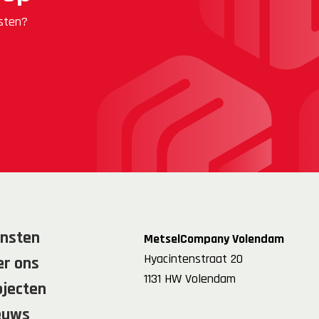
nsten?
ensten
MetselCompany Volendam
Hyacintenstraat 20
er ons
1131 HW Volendam
ojecten
euws