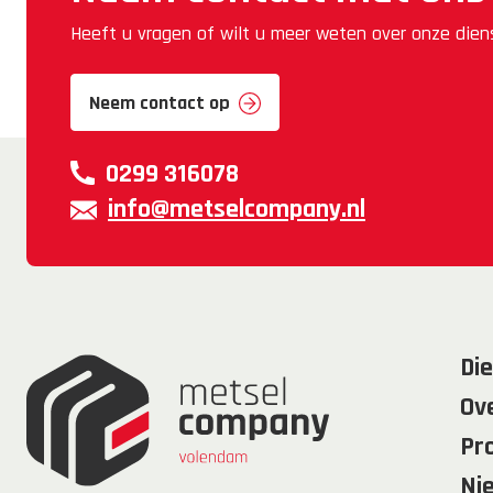
Heeft u vragen of wilt u meer weten over onze die
Neem contact op
0299 316078
info@metselcompany.nl
Di
Ov
Pr
Ni