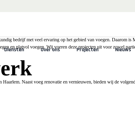
kundig bedrijf met veel ervaring op het gebied van voegen. Daarom is M
Skip
en en platvol voegen. Wij voeren deze projecten uit voor zowel particu
Diensten
Over ons
Projecten
Nieuws
to
werk
content
in Haarlem. Naast voeg renovatie en vernieuwen, bieden wij de volge