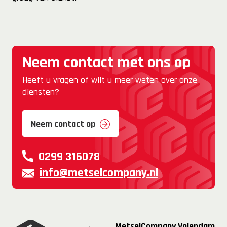
Neem contact met ons op
Heeft u vragen of wilt u meer weten over onze
diensten?
Neem contact op
0299 316078
info@metselcompany.nl
MetselCompany Volendam