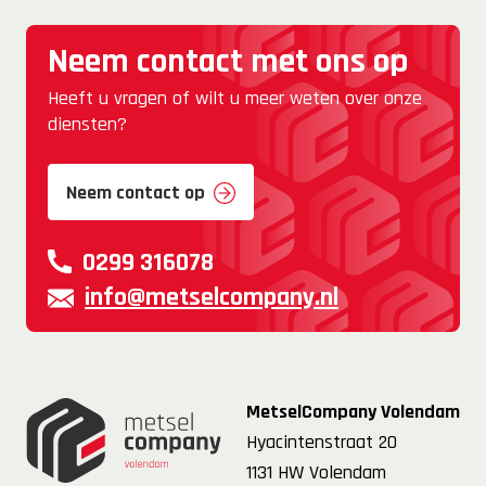
Neem contact met ons op
Heeft u vragen of wilt u meer weten over onze
diensten?
Neem contact op
0299 316078
info@metselcompany.nl
MetselCompany Volendam
Hyacintenstraat 20
1131 HW Volendam